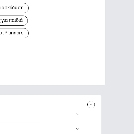
διασκέδαση
για παιδιά
αι Planners
 εκτύπωση.
τικά φύλλα