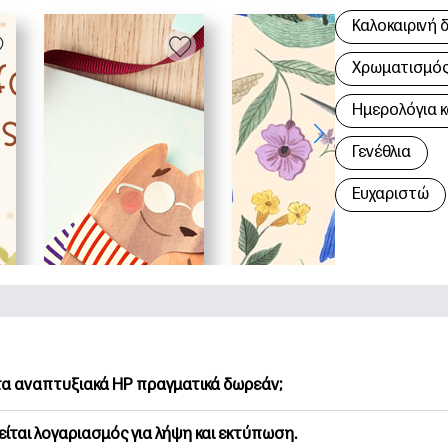
Καλοκαιρινή 
Χρωματισμός 
Hμερολόγια κ
Γενέθλια
Ευχαριστώ
 τα αναπτυξιακά HP πραγματικά δωρεάν;
Printables προσφέρει 2,500+ δωρεάν εκτυπώσιμα για λήψη και
είται λογαριασμός για λήψη και εκτύπωση.
υνήστε τις προτιμώμενες σελίδες χρωματισμού, τα διασκεδασ