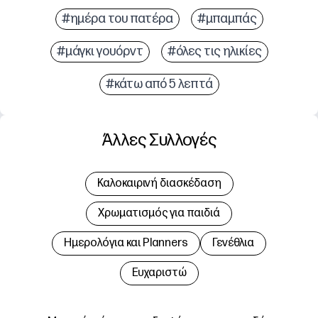
#ημέρα του πατέρα
#μπαμπάς
#μάγκι γουόρντ
#όλες τις ηλικίες
#κάτω από 5 λεπτά
Άλλες Συλλογές
Καλοκαιρινή διασκέδαση
Χρωματισμός για παιδιά
Hμερολόγια και Planners
Γενέθλια
Ευχαριστώ