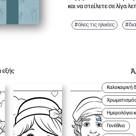
και να στείλετε σε λίγα λε
Γιατί λειτουργεί:
Ευκολία χωρίς προετοιμα
#όλες τις ηλικίες
#δι
Φιλικό προς τα παιδιά 
Τάξη σε οικογένεια - ι
Γυαλισμένα αποτελέσματ
Ά
α εξής
Καλοκαιρινή 
Χρωματισμός 
Hμερολόγια κ
Γενέθλια