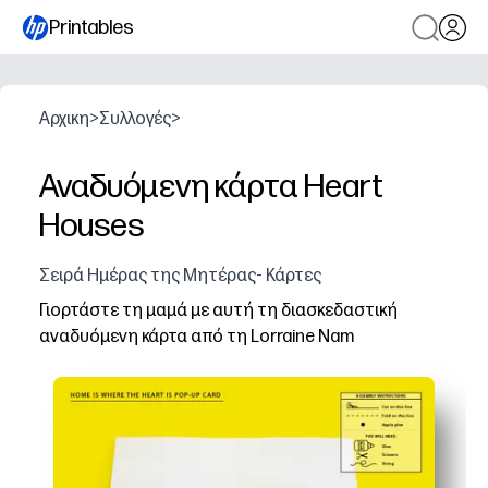
Printables
Αρχικη
>
Συλλογές
>
Αναδυόμενη κάρτα Heart
Houses
Σειρά Ημέρας της Μητέρας- Κάρτες
Γιορτάστε τη μαμά με αυτή τη διασκεδαστική
αναδυόμενη κάρτα από τη Lorraine Nam
Γιατί λειτουργεί:
Παίρνετε ένα σχέδιο έτοιμο προς εκτύπωση - απλά εκτ
Τα παιδιά παραμένουν αφοσιωμένα ενώ καθοδηγείτε μια
Μπορείτε να εξατομικεύσετε με χρώματα και μηνύματα 
Εκτυπώστε όσα χρειάζεστε για το σπίτι ή το μάθημα - 