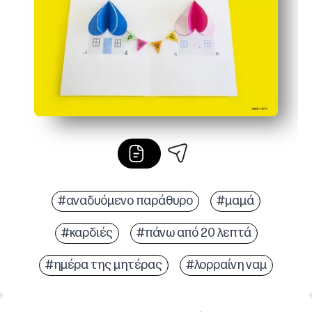
#αναδυόμενο παράθυρο
#μαμά
#καρδιές
#πάνω από 20 λεπτά
#ημέρα της μητέρας
#λορραίνη ναμ