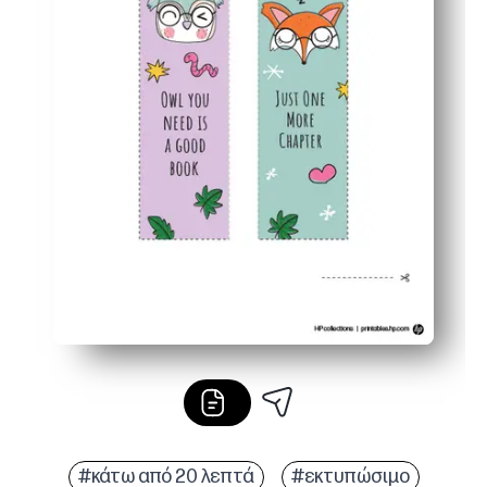
#κάτω από 20 λεπτά
#εκτυπώσιμο