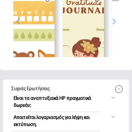
Συχνές Ερωτήσεις
Είναι τα αναπτυξιακά HP πραγματικά
δωρεάν;
Η HP Printables προσφέρει 2,500+
Απαιτείται λογαριασμός για λήψη και
δωρεάν εκτυπώσιμα για λήψη και
εκτύπωση.
εκτύπωση. Εξερευνήστε τις