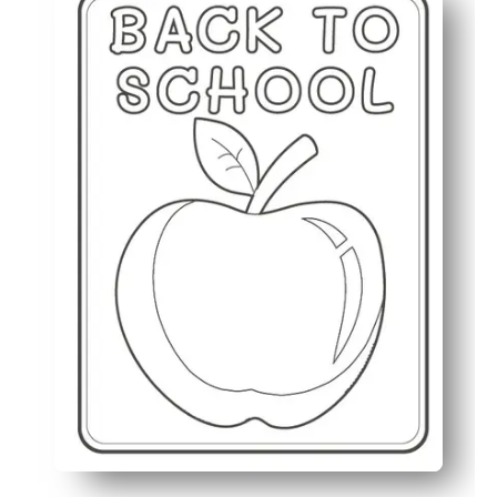
Προσελκύει απρόθυμους καλλιτέχνες - η παιχνιδιάρικη
Υποστηρίζει βασικές δεξιότητες - δημιουργεί έλεγχο 
Ευέλικτο για τάξη ή σπίτι - μπορείτε να το χρησιμοποι