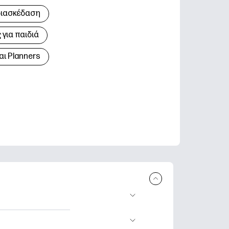
διασκέδαση
για παιδιά
αι Planners
 εκτύπωση.
τικά φύλλα