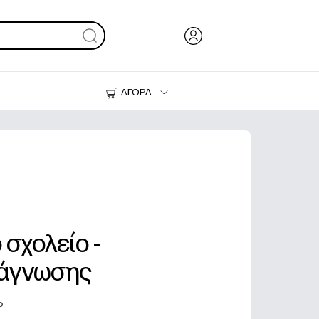
ΑΓΟΡΑ
Μελάνι & Γραφίτης
Εκτυπωτές
σχολείο -
νάγνωσης
P