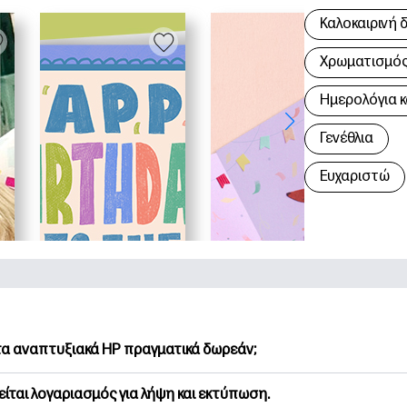
Καλοκαιρινή 
Χρωματισμός 
Hμερολόγια κ
Γενέθλια
Ευχαριστώ
 τα αναπτυξιακά HP πραγματικά δωρεάν;
Printables προσφέρει 2,500+ δωρεάν εκτυπώσιμα για λήψη και
είται λογαριασμός για λήψη και εκτύπωση.
υνήστε τις προτιμώμενες σελίδες χρωματισμού, τα διασκεδασ