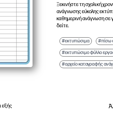
Ξεκινήστε τη σχολική χρο
ανάγνωσης εύκολης εκτύπ
καθημερινή ανάγνωση σε γ
δείτε.
Γιατί λειτουργεί:
Χωρίς προετοιμασία - α
#εκτυπώσιμα
#πίσω 
Καθαρές ενότητες για λ
#εκτυπώσιμο φύλλο εργα
Οι ενσωματωμένες προτ
Ευέλικτο για το σπίτι ή
#αρχείο καταγραφής ανά
Ά
α εξής