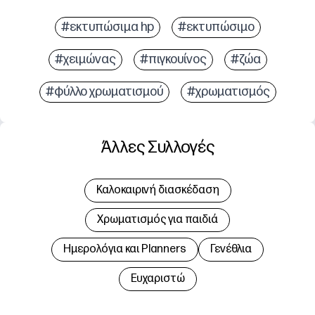
#εκτυπώσιμα hp
#εκτυπώσιμο
#χειμώνας
#πιγκουίνος
#ζώα
#φύλλο χρωματισμού
#χρωματισμός
Άλλες Συλλογές
Καλοκαιρινή διασκέδαση
Χρωματισμός για παιδιά
Hμερολόγια και Planners
Γενέθλια
Ευχαριστώ