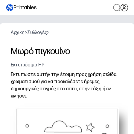
Printables
Αρχικη
>
Συλλογές
>
Μωρό πιγκουίνο
Εκτυπώσιμα HP
Εκτυπώστε αυτήν την έτοιμη προς χρήση σελίδα
χρωματισμού για να προκαλέσετε ήρεμες,
δημιουργικές στιγμές στο σπίτι, στην τάξη ή εν
κινήσει.
Γιατί λειτουργεί:
Μηδενική προετοιμασία - απλά εκτυπώστε, πιάστε κραγ
Χτίζει λεπτές κινητικές δεξιότητες, αναγνώριση χρώμ
Ιδανικό για πρώιμους τερματιστές, κέντρα, σχέδια αντ