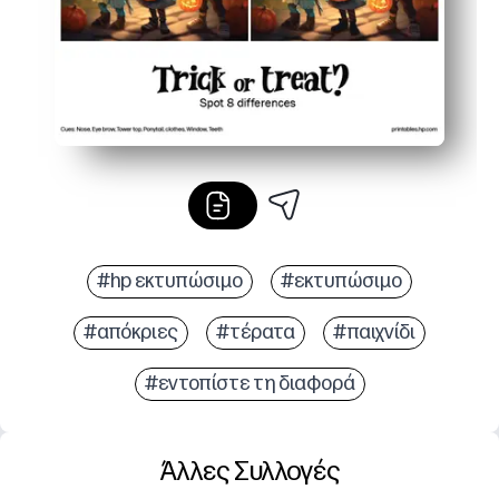
#hp εκτυπώσιμο
#εκτυπώσιμο
#απόκριες
#τέρατα
#παιχνίδι
#εντοπίστε τη διαφορά
Άλλες Συλλογές