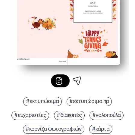
Ελκυστικό για παιδιά - Ο σχεδιασμός με πρώτη φωτογρα
Ιδανικό για το σπίτι ή την τάξη - μια γρήγορη, ουσια
#εκτυπώσιμα
#εκτυπώσιμα hp
#ευχαριστίες
#διακοπές
#γαλοπούλα
#κορνίζα φωτογραφιών
#κάρτα