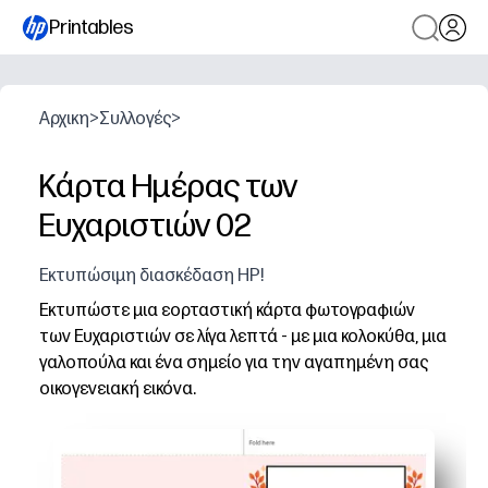
Printables
Αρχικη
>
Συλλογές
>
Κάρτα Ημέρας των
Ευχαριστιών 02
Εκτυπώσιμη διασκέδαση HP!
Εκτυπώστε μια εορταστική κάρτα φωτογραφιών
των Ευχαριστιών σε λίγα λεπτά - με μια κολοκύθα, μια
γαλοπούλα και ένα σημείο για την αγαπημένη σας
οικογενειακή εικόνα.
Γιατί λειτουργεί:
Ευκολία χωρίς προετοιμασία - απλώς εκτυπώστε, διπλ
Εύκολη εξατομίκευση - προσθέστε ένα χειρόγραφο μήνυμ