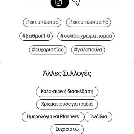
#εκτυπώσιμα
#εκτυπώσιμα hp
#βαθμοί 1-6
#σελίδα χρωματισμού
#ευχαριστίες
#γαλοπούλα
Άλλες Συλλογές
Καλοκαιρινή διασκέδαση
Χρωματισμός για παιδιά
Hμερολόγια και Planners
Γενέθλια
Ευχαριστώ