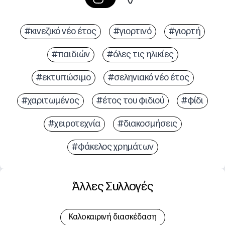
#κινεζικό νέο έτος
#γιορτινό
#γιορτή
#παιδιών
#όλες τις ηλικίες
#εκτυπώσιμο
#σεληνιακό νέο έτος
#χαριτωμένος
#έτος του φιδιού
#φίδι
#χειροτεχνία
#διακοσμήσεις
#φάκελος χρημάτων
Άλλες Συλλογές
Καλοκαιρινή διασκέδαση