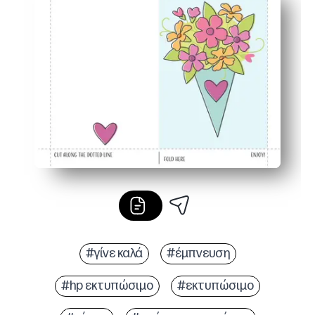
Τα παιδιά σας μπορούν να προσθέσουν σχέδια ή αυτοκό
Ο σχεδιασμός υψηλής ποιότητας φαίνεται γυαλισμένο
Εκτύπωση σε τυπικό χαρτί ή χαρτόνι - ιδανικό για οικιακ
#γίνε καλά
#έμπνευση
#hp εκτυπώσιμο
#εκτυπώσιμο