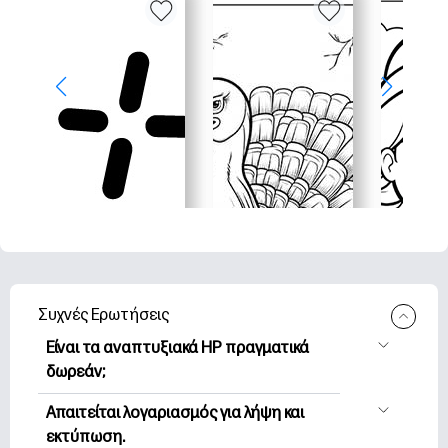
Συχνές Ερωτήσεις
Είναι τα αναπτυξιακά HP πραγματικά
δωρεάν;
Η HP Printables προσφέρει 2,500+
Απαιτείται λογαριασμός για λήψη και
δωρεάν εκτυπώσιμα για λήψη και
εκτύπωση.