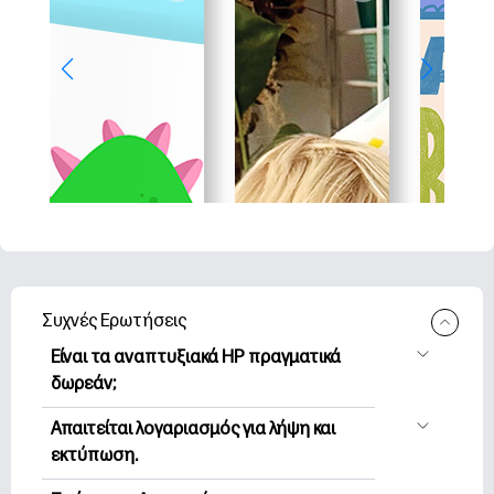
Συχνές Ερωτήσεις
Είναι τα αναπτυξιακά HP πραγματικά
δωρεάν;
Η HP Printables προσφέρει 2,500+
Απαιτείται λογαριασμός για λήψη και
δωρεάν εκτυπώσιμα για λήψη και
εκτύπωση.
εκτύπωση. Εξερευνήστε τις
Μπορείτε να εξερευνήσετε και να