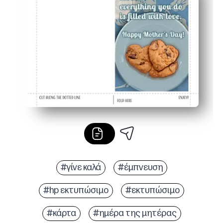
Φιλικό προς την τάξη - γρήγορη δραστηριότητα με χαμ
Έτοιμη εμφάνιση για δώρο - Το χαρούμενο έργο τέχνης 
#γίνε καλά
#έμπνευση
#hp εκτυπώσιμο
#εκτυπώσιμο
#κάρτα
#ημέρα της μητέρας