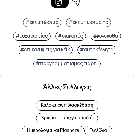
#εκτυπώσιμα
#εκτυπώσιμα hp
#ευχαριστίες
#διακοπές
#κολοκύθα
#επικαλύψεις για κέικ
#αυτοκόλλητα
#προγραμματισμός πάρτι
Άλλες Συλλογές
Καλοκαιρινή διασκέδαση
Χρωματισμός για παιδιά
Hμερολόγια και Planners
Γενέθλια