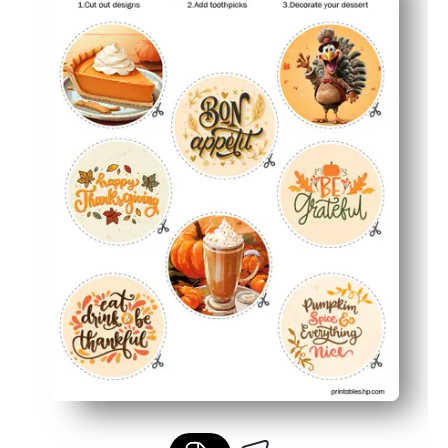
Χρόνος χειροτεχνίας εγκεκριμένος από παιδιά - τα πα
Ευέλικτη εκτύπωση - εκτυπώστε ακριβώς ό, τι χρειάζεσ