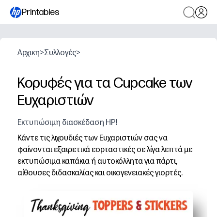
Printables
Αρχικη
>
Συλλογές
>
Κορυφές για τα Cupcake των
Ευχαριστιών
Εκτυπώσιμη διασκέδαση HP!
Κάντε τις λιχουδιές των Ευχαριστιών σας να
φαίνονται εξαιρετικά εορταστικές σε λίγα λεπτά με
εκτυπώσιμα καπάκια ή αυτοκόλλητα για πάρτι,
αίθουσες διδασκαλίας και οικογενειακές γιορτές.
Γιατί λειτουργεί:
Ρύθμιση μηδενικής προετοιμασίας - απλά εκτυπώστε, 
Ευέλικτη χρήση - προσαρτήστε σε οδοντογλυφίδες για 