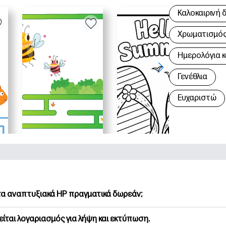
Καλοκαιρινή 
Χρωματισμός 
Hμερολόγια κ
Γενέθλια
Ευχαριστώ
 τα αναπτυξιακά HP πραγματικά δωρεάν;
Printables προσφέρει 2,500+ δωρεάν εκτυπώσιμα για λήψη και
είται λογαριασμός για λήψη και εκτύπωση.
υνήστε τις προτιμώμενες σελίδες χρωματισμού, τα διασκεδασ