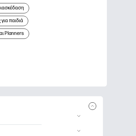
διασκέδαση
για παιδιά
αι Planners
 εκτύπωση.
τικά φύλλα