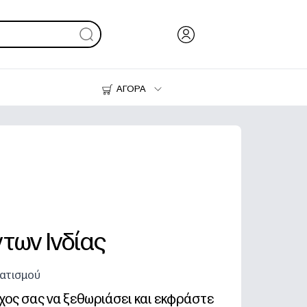
ΑΓΟΡΑ
Μελάνι & Γραφίτης
Εκτυπωτές
των Ινδίας
ματισμού
χος σας να ξεθωριάσει και εκφράστε