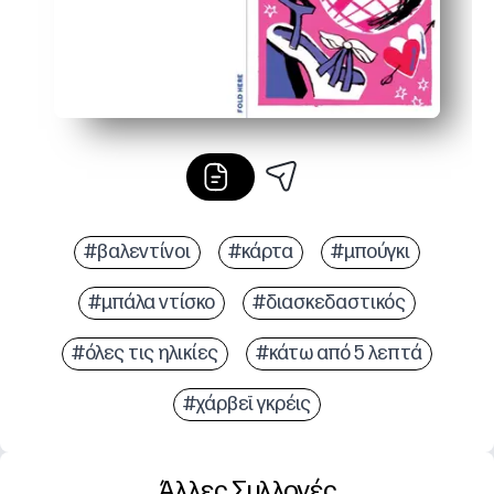
#βαλεντίνοι
#κάρτα
#μπούγκι
#μπάλα ντίσκο
#διασκεδαστικός
#όλες τις ηλικίες
#κάτω από 5 λεπτά
#χάρβεϊ γκρέις
Άλλες Συλλογές