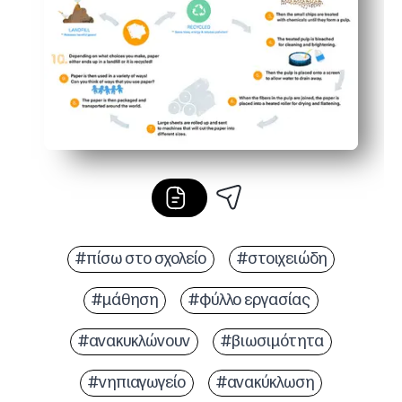
#πίσω στο σχολείο
#στοιχειώδη
#μάθηση
#φύλλο εργασίας
#ανακυκλώνουν
#βιωσιμότητα
#νηπιαγωγείο
#ανακύκλωση