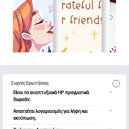
Συχνές Ερωτήσεις
Είναι τα αναπτυξιακά HP πραγματικά
δωρεάν;
Η HP Printables προσφέρει 2,500+
Απαιτείται λογαριασμός για λήψη και
δωρεάν εκτυπώσιμα για λήψη και
εκτύπωση.
εκτύπωση. Εξερευνήστε τις
Μπορείτε να εξερευνήσετε και να