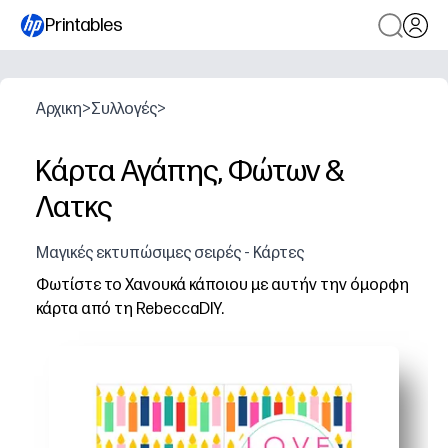
Printables
Αρχικη
>
Συλλογές
>
Κάρτα Αγάπης, Φώτων &
Λατκς
Μαγικές εκτυπώσιμες σειρές - Κάρτες
Φωτίστε το Χανουκά κάποιου με αυτήν την όμορφη
κάρτα από τη RebeccaDIY.
Γιατί λειτουργεί:
Χωρίς προετοιμασία και γρήγορο - απλά εκτυπώνετε, δι
Προσωπικό και εγκάρδιο - προσθέτετε το δικό σας μήνυμ
Ευέλικτο για οποιαδήποτε λίστα - εκτυπώστε μία ή ολ
Διασκέδαση φιλική προς τα παιδιά - προσκαλέστε τα 