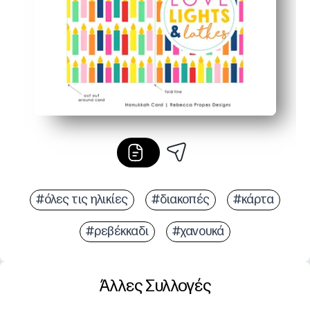
#όλες τις ηλικίες
#διακοπές
#κάρτα
#ρεβέκκαδι
#χανουκά
Άλλες Συλλογές