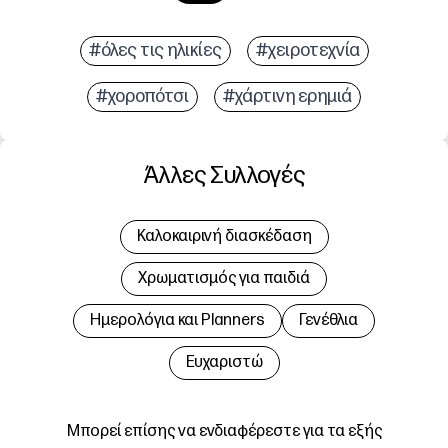
#όλες τις ηλικίες
#χειροτεχνία
#χοροπότσι
#χάρτινη ερημιά
Άλλες Συλλογές
Καλοκαιρινή διασκέδαση
Χρωματισμός για παιδιά
Hμερολόγια και Planners
Γενέθλια
Ευχαριστώ
Μπορεί επίσης να ενδιαφέρεστε για τα εξής