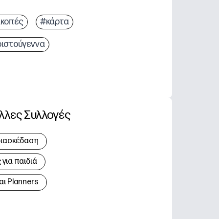
ακοπές
#κάρτα
ριστούγεννα
λλες Συλλογές
διασκέδαση
για παιδιά
αι Planners