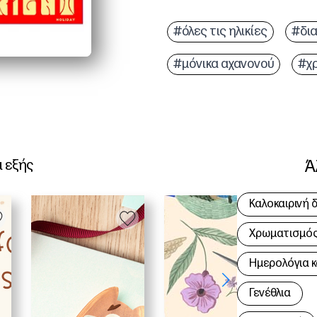
#όλες τις ηλικίες
#δι
#μόνικα αχανονού
#χ
Ά
α εξής
Καλοκαιρινή 
Χρωματισμός 
Hμερολόγια κ
Γενέθλια