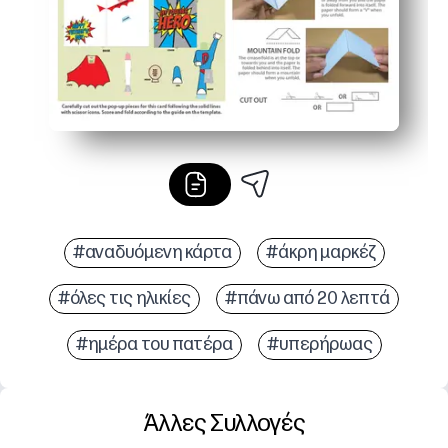
#αναδυόμενη κάρτα
#άκρη μαρκέζ
#όλες τις ηλικίες
#πάνω από 20 λεπτά
#ημέρα του πατέρα
#υπερήρωας
Άλλες Συλλογές