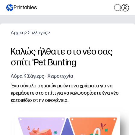
Printables
Αρχικη
>
Συλλογές
>
Καλώς ήλθατε στο νέο σας
σπίτι 'Pet Bunting
Λόρα Κ Σάγιερς - Χειροτεχνία
Ένα σύνολο σημαιών με έντονα χρώματα για να
κρεμάσετε στο σπίτι για να καλωσορίσετε ένα νέο
κατοικίδιο στην οικογένεια.
Γιατί λειτουργεί:
Εκτυπώνετε, κόβετε και συνδέετε μέσα σε λίγα λεπτά - 
Συμμετέχετε τα παιδιά στο να καλωσορίσετε το κατοι
Μπορείτε να κάμψετε την οθόνη - να τακτοποιήσετε ση