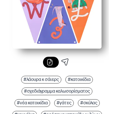
Κάντε το ανθεκτικό - εκτυπώστε σε χαρτόνι ή πολυστ
#λάουρα κ σάιερς
#κατοικίδια
#σχεδιάγραμμα καλωσορίσματος
#νέα κατοικίδια
#γάτες
#σκύλας