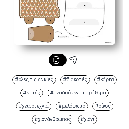
#όλες τις ηλικίες
#διακοπές
#κάρτα
#κοπής
#αναδυόμενο παράθυρο
#χειροτεχνία
#μελόψωμο
#οίκος
#χιονάνθρωπος
#χιόνι