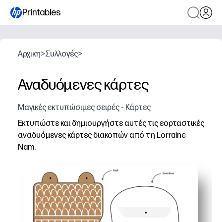
Printables
Αρχικη
>
Συλλογές
>
Αναδυόμενες κάρτες
Μαγικές εκτυπώσιμες σειρές - Κάρτες
Εκτυπώστε και δημιουργήστε αυτές τις εορταστικές
αναδυόμενες κάρτες διακοπών από τη Lorraine
Nam.
Γιατί λειτουργεί:
Έτοιμο σε λίγα λεπτά - απλά εκτυπώστε, κόψτε και δι
Απασχολεί όλες τις ηλικίες - η πρακτική χειροτεχνία δη
Φιλικό προς την τάξη και την οικογένεια - ρύθμιση με 
Αξιοσημείωτα αναμνηστικά - τα ανθεκτικά σχέδια φαίν