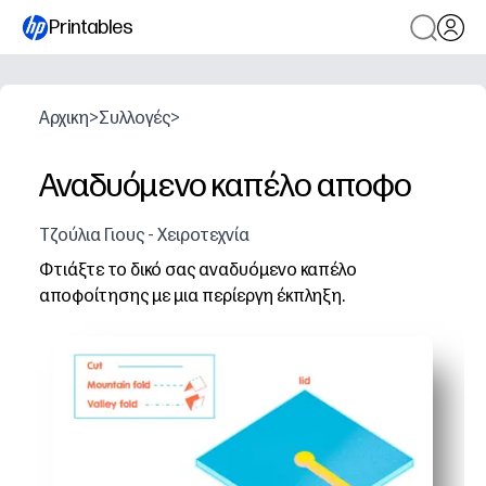
Printables
Αρχικη
>
Συλλογές
>
Αναδυόμενο καπέλο αποφο
Τζούλια Γιους - Χειροτεχνία
Φτιάξτε το δικό σας αναδυόμενο καπέλο
αποφοίτησης με μια περίεργη έκπληξη.
Γιατί λειτουργεί:
Πρότυπο εκτύπωσης και χρήσης - απλά κόψτε, διπλώστε
Η πρακτική διασκέδαση κρατά τα παιδιά αφοσιωμένα 
Το περιστρεφόμενο αναδυόμενο εφέ προσθέτει μια εντυ
Εξατομικεύστε με σχολικά χρώματα, ονόματα και μηνύμα