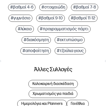
#βαθμοί 4-6
#στοιχειώδη
#βαθμοί 7-8
#γυμνάσιο
#βαθμοί 9-10
#βαθμοί 11-12
#λύκειο
#προγραμματισμός πάρτι
#διακόσμηση
#εκτυπώσιμο
#αποφοίτηση
#τζούλια γιους
Άλλες Συλλογές
Καλοκαιρινή διασκέδαση
Χρωματισμός για παιδιά
Hμερολόγια και Planners
Γενέθλια