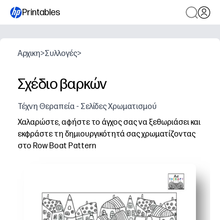
Printables
Αρχικη
>
Συλλογές
>
Σχέδιο βαρκών
Τέχνη Θεραπεία - Σελίδες Χρωματισμού
Χαλαρώστε, αφήστε το άγχος σας να ξεθωριάσει και
εκφράστε τη δημιουργικότητά σας χρωματίζοντας
στο Row Boat Pattern
Γιατί λειτουργεί:
Εκτύπωση χωρίς προετοιμασία - απλά εκτυπώστε και ξ
Προσεκτικές λεπτομέρειες - η καθαρή γραμμή τέχνης ο
Ευέλικτο για το σπίτι ή την τάξη - εκτυπώστε πολλαπ
Φορητή διασκέδαση χωρίς οθόνη - τοποθετήστε σελίδες