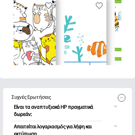
Συχνές Ερωτήσεις
Είναι τα αναπτυξιακά HP πραγματικά
δωρεάν;
Η HP Printables προσφέρει 2,500+
Απαιτείται λογαριασμός για λήψη και
δωρεάν εκτυπώσιμα για λήψη και
εκτύπωση.