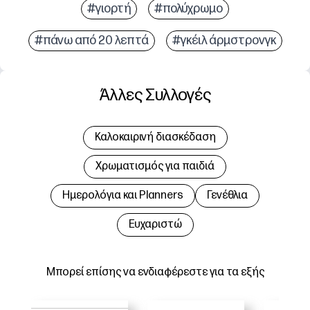
#γιορτή
#πολύχρωμο
#πάνω από 20 λεπτά
#γκέιλ άρμστρονγκ
Άλλες Συλλογές
Καλοκαιρινή διασκέδαση
Χρωματισμός για παιδιά
Hμερολόγια και Planners
Γενέθλια
Ευχαριστώ
Μπορεί επίσης να ενδιαφέρεστε για τα εξής