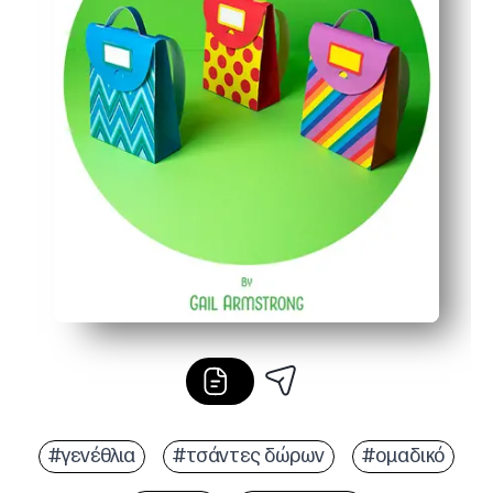
#γενέθλια
#τσάντες δώρων
#ομαδικό