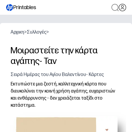
Printables
Αρχικη
>
Συλλογές
>
Μοιραστείτε την κάρτα
αγάπης- Ταν
Σειρά Ημέρας του Αγίου Βαλεντίνου- Κάρτες
Εκτυπώστε μια ζεστή, καλλιτεχνική κάρτα που
διευκολύνει την κοινή χρήση αγάπης, ευχαριστιών
και ενθάρρυνσης - δεν χρειάζεται ταξίδι στο
κατάστημα.
Γιατί λειτουργεί:
Μηδενική προετοιμασία - απλά εκτυπώστε, διπλώστε και
Ο ουδέτερος σχεδιασμός μαύρου ταιριάζει σε κάθε παρα