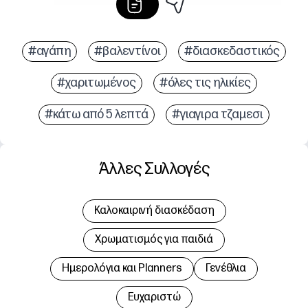
#αγάπη
#βαλεντίνοι
#διασκεδαστικός
#χαριτωμένος
#όλες τις ηλικίες
#κάτω από 5 λεπτά
#γιαγιρα τζαμεσι
Άλλες Συλλογές
Καλοκαιρινή διασκέδαση
Χρωματισμός για παιδιά
Hμερολόγια και Planners
Γενέθλια
Ευχαριστώ