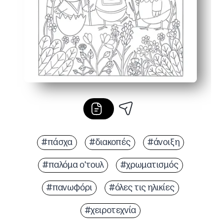
#πάσχα
#διακοπές
#άνοιξη
#παλόμα ο'τουλ
#χρωματισμός
#πανωφόρι
#όλες τις ηλικίες
#χειροτεχνία