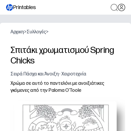
Printables
Αρχικη
>
Συλλογές
>
Σπιτάκι χρωματισμού Spring
Chicks
Σειρά Πάσχα και Άνοιξη- Χειροτεχνία
Χρώμα σε αυτό το παντελόνι με ανοιξιάτικες
γκόμενες από την Paloma O'Toole
Γιατί λειτουργεί:
Η δραστηριότητα Print-and-Go κρατά τα παιδιά αφοσιω
Οι αξιολάτρευτες ανοιξιάτικες γκόμενες πυροδοτούν δη
Ενισχύει τις λεπτές κινητικές δεξιότητες, την αναγνώ
Διπλασιάζεται ως σερβιέτα για την προστασία των επι