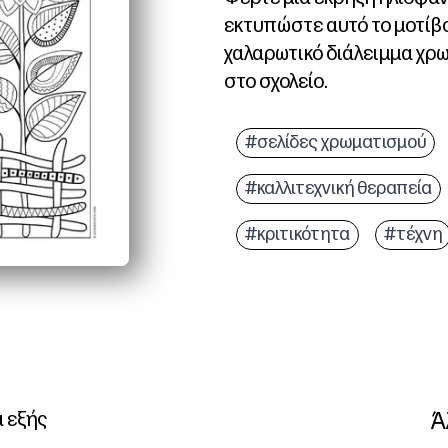
εκτυπώστε αυτό το μοτίβο
χαλαρωτικό διάλειμμα χρω
στο σχολείο.
Γιατί λειτουργεί:
Ευκολία εκτύπωσης και χ
#σελίδες χρωματισμού
Φυσικά καταπραϋντικός 
#καλλιτεχνική θεραπεία
Συναρπαστική σχεδίαση 
Ευέλικτο για το σπίτι κ
#κριτικότητα
#τέχνη
Ά
α εξής