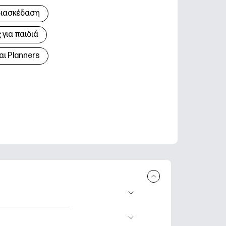
διασκέδαση
για παιδιά
αι Planners
 εκτύπωση.
τικά φύλλα