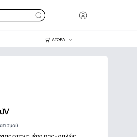
ΑΓΟΡΑ
Μελάνι & Γραφίτης
Εκτυπωτές
ων
ματισμού
ειας στην ημέρα σας - απλώς