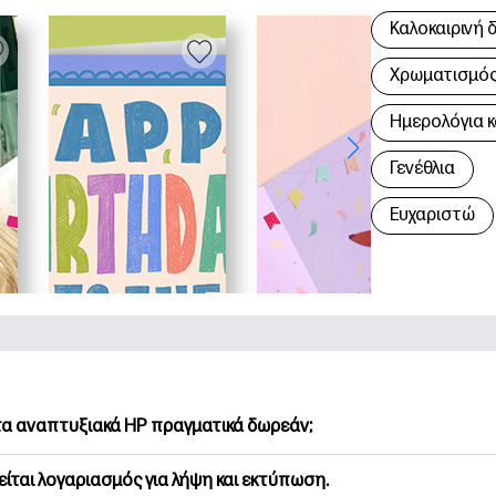
Καλοκαιρινή 
Χρωματισμός 
Hμερολόγια κ
Γενέθλια
Ευχαριστώ
 τα αναπτυξιακά HP πραγματικά δωρεάν;
Printables προσφέρει 2,500+ δωρεάν εκτυπώσιμα για λήψη και
είται λογαριασμός για λήψη και εκτύπωση.
υνήστε τις προτιμώμενες σελίδες χρωματισμού, τα διασκεδασ