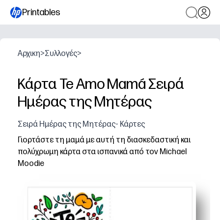
Printables
Αρχικη
>
Συλλογές
>
Κάρτα Te Amo Mamá Σειρά
Ημέρας της Μητέρας
Σειρά Ημέρας της Μητέρας- Κάρτες
Γιορτάστε τη μαμά με αυτή τη διασκεδαστική και
πολύχρωμη κάρτα στα ισπανικά από τον Michael
Moodie
Γιατί λειτουργεί:
Μπορείτε να εκτυπώσετε, να διπλώσετε και να υπογράψ
Ο ισπανικός χαιρετισμός κάνει τις δίγλωσσες γιορτές να
Το τολμηρό, χαρούμενο έργο τέχνης του Michael Moodi