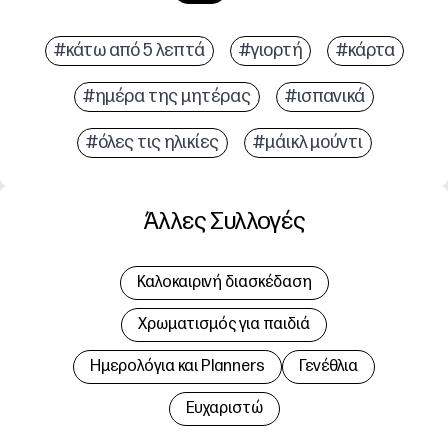
#κάτω από 5 λεπτά
#γιορτή
#κάρτα
#ημέρα της μητέρας
#ισπανικά
#όλες τις ηλικίες
#μάικλ μούντι
Άλλες Συλλογές
Καλοκαιρινή διασκέδαση
Χρωματισμός για παιδιά
Hμερολόγια και Planners
Γενέθλια
Ευχαριστώ