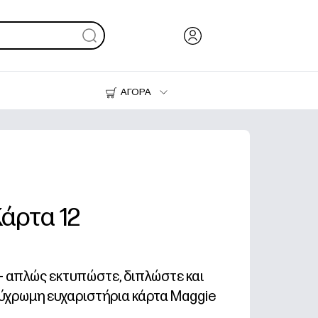
ΑΓΟΡΑ
Μελάνι & Γραφίτης
Εκτυπωτές
Κάρτα 12
- απλώς εκτυπώστε, διπλώστε και
ύχρωμη ευχαριστήρια κάρτα Maggie