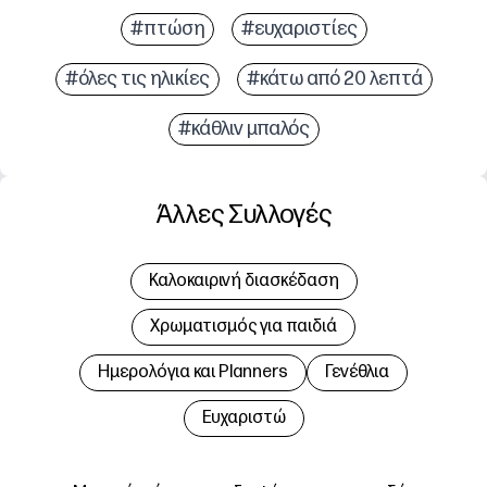
#πτώση
#ευχαριστίες
#όλες τις ηλικίες
#κάτω από 20 λεπτά
#κάθλιν μπαλός
Άλλες Συλλογές
Καλοκαιρινή διασκέδαση
Χρωματισμός για παιδιά
Hμερολόγια και Planners
Γενέθλια
Ευχαριστώ