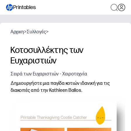
Printables
Αρχικη
>
Συλλογές
>
Κοτοσυλλέκτης των
Ευχαριστιών
Σειρά των Ευχαριστιών - Χειροτεχνία
Δημιουργήστε μια παγίδα κοτιών ιδανική για τις
διακοπές από την Kathleen Ballos.
Γιατί λειτουργεί:
Απλώς εκτυπώστε, διπλώστε και παίξτε μέσα σε λίγα λ
Θα κρατήσετε τα παιδιά αφοσιωμένα με ένα κλασικό παιχ
Θα ασκηθείτε κρυφά στην πρακτική της λεπτής κινητι
Προκαλείτε συνομιλία και ευγνωμοσύνη γύρω από τις δι