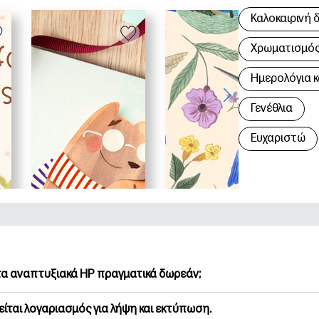
Καλοκαιρινή 
Χρωματισμός 
Hμερολόγια κ
Γενέθλια
Ευχαριστώ
 τα αναπτυξιακά HP πραγματικά δωρεάν;
Printables προσφέρει 2,500+ δωρεάν εκτυπώσιμα για λήψη και
είται λογαριασμός για λήψη και εκτύπωση.
υνήστε τις προτιμώμενες σελίδες χρωματισμού, τα διασκεδασ