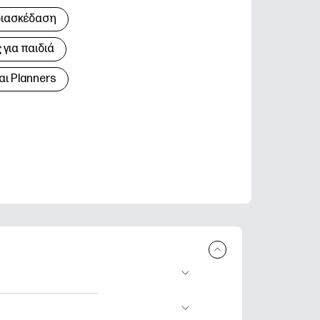
διασκέδαση
για παιδιά
αι Planners
 εκτύπωση.
τικά φύλλα