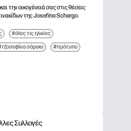
αι την οικογένειά σας στις θέσεις
πινακίδων της Josefina Schargo.
 απλά κατεβάστε, εκτυπώστε, κόψτε και διπλώστε.
ς
#όλες τις ηλικίες
τα - γράψτε κάθε όνομα για να αποφύγετε ανακατεύσ
#τζοσεφίνα σάργκο
#πρότυπο
- η χαρούμενη τέχνη των Ευχαριστιών συνδέει το τραπ
τε συγκέντρωση - εκτυπώστε τον ακριβή αριθμό που χ
λλες Συλλογές