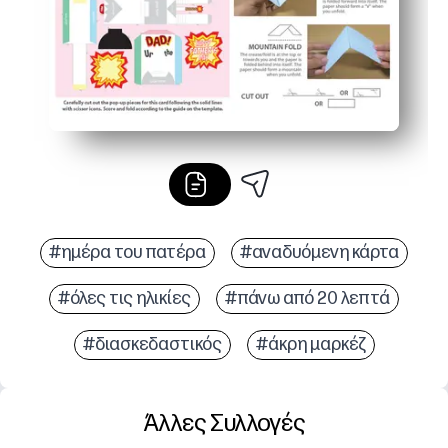
#ημέρα του πατέρα
#αναδυόμενη κάρτα
#όλες τις ηλικίες
#πάνω από 20 λεπτά
#διασκεδαστικός
#άκρη μαρκέζ
Άλλες Συλλογές