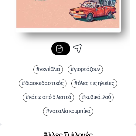
#γενέθλια
#γιορτάζουν
#διασκεδαστικός
#όλες τις ηλικίες
#κάτω από 5 λεπτά
#κυβικά.ιλού
#ναταλία κουμπίκα
Άλλες Συλλογές