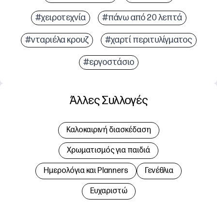
#χειροτεχνία
#πάνω από 20 λεπτά
#νταριέλα κρουζ
#χαρτί περιτυλίγματος
#εργοστάσιο
Άλλες Συλλογές
Καλοκαιρινή διασκέδαση
Χρωματισμός για παιδιά
Hμερολόγια και Planners
Γενέθλια
Ευχαριστώ