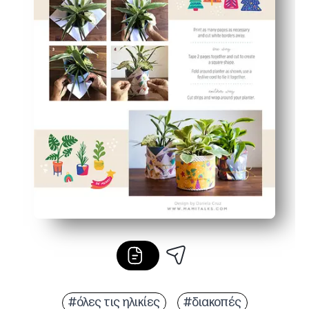
#όλες τις ηλικίες
#διακοπές