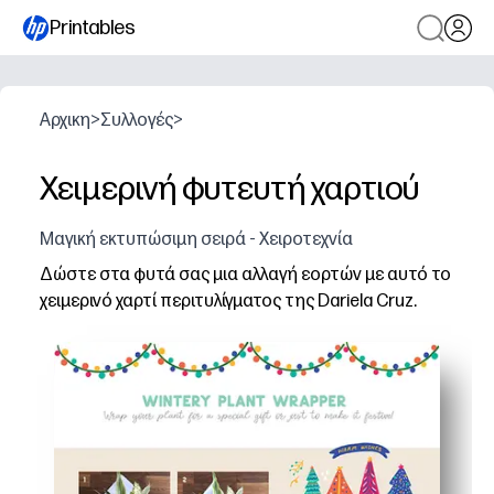
Printables
Αρχικη
>
Συλλογές
>
Χειμερινή φυτευτή χαρτιού
Μαγική εκτυπώσιμη σειρά - Χειροτεχνία
Δώστε στα φυτά σας μια αλλαγή εορτών με αυτό το
χειμερινό χαρτί περιτυλίγματος της Dariela Cruz.
Γιατί λειτουργεί:
Σχεδιασμός έτοιμος για εκτύπωση - απλά εκτυπώνετε, κ
Τέχνη φιλική προς τα παιδιά - μια γρήγορη δραστηριό
Ευέλικτη εφαρμογή - κόβετε σε μέγεθος για να ντύσετ
Εκτύπωση κατά παραγγελία - μπορείτε να εξατομικεύσετ