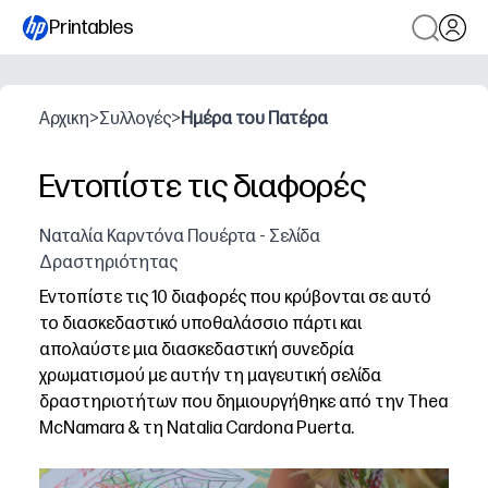
Printables
Αρχικη
>
Συλλογές
>
Ημέρα του Πατέρα
Εντοπίστε τις διαφορές
Ναταλία Καρντόνα Πουέρτα - Σελίδα
Δραστηριότητας
Εντοπίστε τις 10 διαφορές που κρύβονται σε αυτό
το διασκεδαστικό υποθαλάσσιο πάρτι και
απολαύστε μια διασκεδαστική συνεδρία
χρωματισμού με αυτήν τη μαγευτική σελίδα
δραστηριοτήτων που δημιουργήθηκε από την Thea
McNamara & τη Natalia Cardona Puerta.
Γιατί λειτουργεί:
Ευκολία εκτύπωσης και αναπαραγωγής - απλά πιάστε κρ