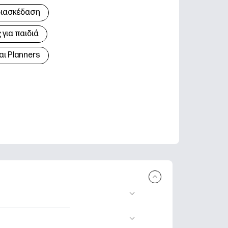
διασκέδαση
για παιδιά
αι Planners
 εκτύπωση.
τικά φύλλα