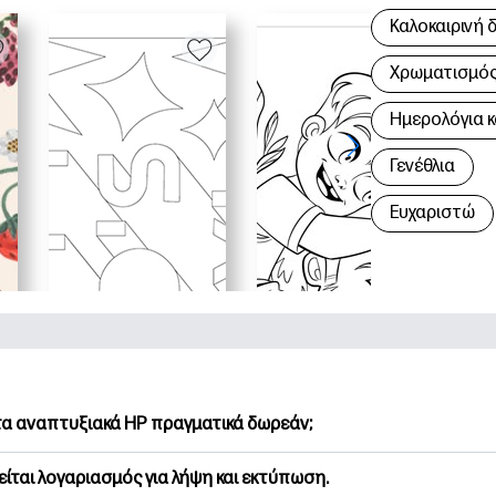
Καλοκαιρινή 
Χρωματισμός 
Hμερολόγια κ
Γενέθλια
Ευχαριστώ
 τα αναπτυξιακά HP πραγματικά δωρεάν;
Printables προσφέρει 2,500+ δωρεάν εκτυπώσιμα για λήψη και
είται λογαριασμός για λήψη και εκτύπωση.
υνήστε τις προτιμώμενες σελίδες χρωματισμού, τα διασκεδασ