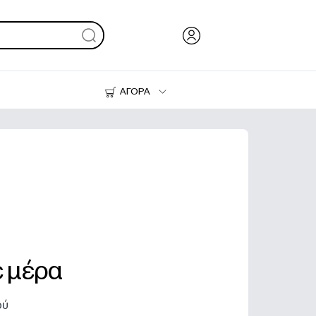
ΑΓΟΡΑ
Μελάνι & Γραφίτης
Εκτυπωτές
ε μέρα
ού