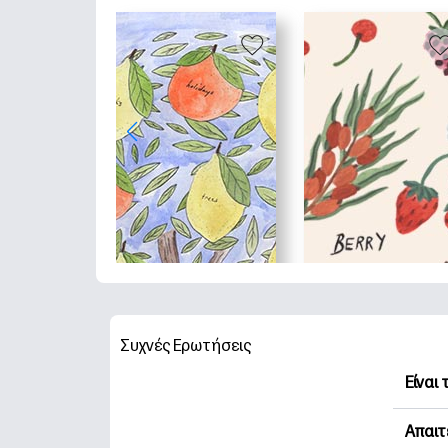
Συχνές Ερωτήσεις
Είναι
Η HP 
Απαιτ
Εξερε