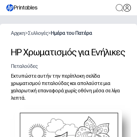
Printables
Αρχικη
>
Συλλογές
>
Ημέρα του Πατέρα
HP Χρωματισμός για Ενήλικες
Πεταλούδες
Εκτυπώστε αυτήν την περίπλοκη σελίδα
χρωματισμού πεταλούδας και απολαύστε μια
χαλαρωτική επαναφορά χωρίς οθόνη μέσα σε λίγα
λεπτά.
Γιατί λειτουργεί:
Χωρίς προετοιμασία - κατεβάστε, εκτυπώστε και ξεκιν
Εντυπωσιακές λεπτομέρειες - οι πεταλούδες και τα μο
Ευέλικτος χρόνος - χρώμα για γρήγορο διάλειμμα ή ε