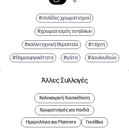
#σελίδες χρωματισμού
#χρωματισμός ενηλίκων
#καλλιτεχνική θεραπεία
#τέχνη
#δημιουργικότητα
#γάτα
#λουλουδιών
Άλλες Συλλογές
Καλοκαιρινή διασκέδαση
Χρωματισμός για παιδιά
Hμερολόγια και Planners
Γενέθλια