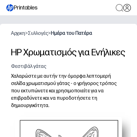
Printables
Αρχικη
>
Συλλογές
>
Ημέρα του Πατέρα
HP Χρωματισμός για Ενήλικες
Φεστιβάλ γάτας
Χαλαρώστε με αυτήν την όμορφα λεπτομερή
σελίδα χρωματισμού γάτας - ο γρήγορος τρόπος
που εκτυπώνετε και χρησιμοποιείτε για να
επιβραδύνετε και να πυροδοτήσετε τη
δημιουργικότητα.
Γιατί λειτουργεί:
Μηδενική προετοιμασία - απλά εκτυπώνετε και αρχίζετ
Η περίπλοκη γραμμή τέχνης σας δίνει μια σωστή πρόκλ