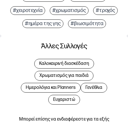
#χειροτεχνία
#χρωματισμός
#τροχός
#ημέρα της γης
#βιωσιμότητα
Άλλες Συλλογές
Καλοκαιρινή διασκέδαση
Χρωματισμός για παιδιά
Hμερολόγια και Planners
Γενέθλια
Ευχαριστώ
Μπορεί επίσης να ενδιαφέρεστε για τα εξής