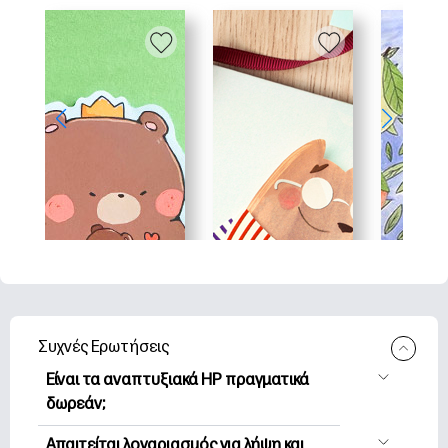
Συχνές Ερωτήσεις
Είναι τα αναπτυξιακά HP πραγματικά
δωρεάν;
Η HP Printables προσφέρει 2,500+
Απαιτείται λογαριασμός για λήψη και