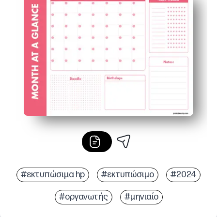
Καθαρή μηνιαία προβολή - δείτε τις προτεραιότητες, 
Ευέλικτο για το σπίτι και το σχολείο - παρακολουθήστε 
Εύκολη προσαρμογή - εκτυπώστε φρέσκα αντίγραφα, χρ
#εκτυπώσιμα hp
#εκτυπώσιμο
#2024
#οργανωτής
#μηνιαίο