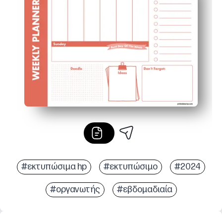
Επαναχρησιμοποιήσιμη επιλογή - τοποθετήστε το σε έ
Η φιλική προς τα παιδιά διάταξη βοηθά το παιδί σας να κ
#εκτυπώσιμα hp
#εκτυπώσιμο
#2024
#οργανωτής
#εβδομαδιαία