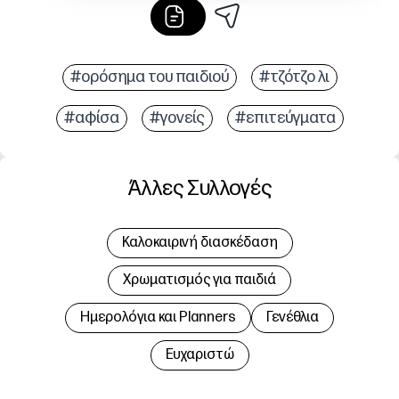
#ορόσημα του παιδιού
#τζότζο λι
#αφίσα
#γονείς
#επιτεύγματα
Άλλες Συλλογές
Καλοκαιρινή διασκέδαση
Χρωματισμός για παιδιά
Hμερολόγια και Planners
Γενέθλια
Ευχαριστώ