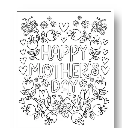
Γιατί λειτουργεί:
Εκτυπώστε και προχωρήστε - απλά πατήστε εκτυπώστε
Απασχολεί όλες τις ηλικίες - οι μαθητές σας απολαμβ
Χτίζει δεξιότητες - υποστηρίζετε την πρακτική της λε
Κάνει ένα αναμνηστικό - το μετατρέπετε σε κάρτα ή πλ