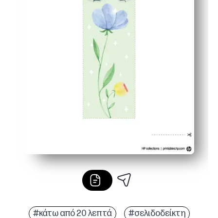
#κάτω από 20 λεπτά
#σελιδοδείκτη