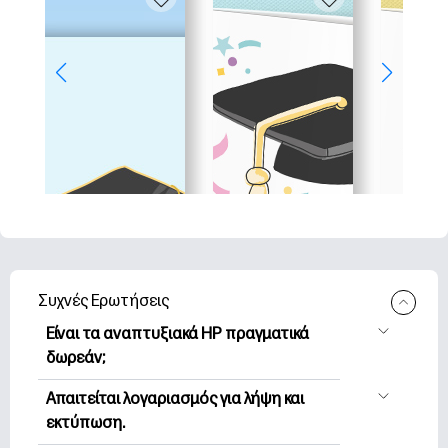
Συχνές Ερωτήσεις
Είναι τα αναπτυξιακά HP πραγματικά
δωρεάν;
Η HP Printables προσφέρει 2,500+
Απαιτείται λογαριασμός για λήψη και
δωρεάν εκτυπώσιμα για λήψη και
εκτύπωση.
εκτύπωση. Εξερευνήστε τις