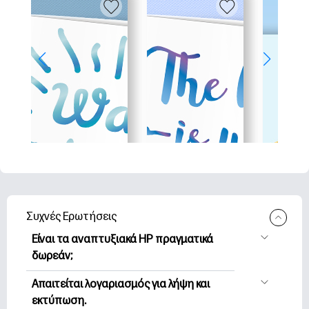
Συχνές Ερωτήσεις
Είναι τα αναπτυξιακά HP πραγματικά
δωρεάν;
Η HP Printables προσφέρει 2,500+
Απαιτείται λογαριασμός για λήψη και
δωρεάν εκτυπώσιμα για λήψη και
εκτύπωση.