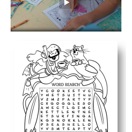
Ευέλικτη χρήση - ιδανικό για πρώιμο φινίρισμα, κέντρ