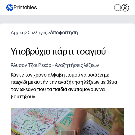
Printables
Αρχικη
>
Συλλογές
>
Αποφοίτηση
Υποβρύχιο πάρτι τσαγιού
Άλυσον Τζόι Ρεκόρ - Αναζητήσεις λέξεων
Κάντε τον χρόνο αλφαβητισμού να μοιάζει με
παιχνίδι με αυτήν την αναζήτηση λέξεων με θέμα
τον ωκεανό που τα παιδιά ανυπομονούν να
βουτήξουν.
Γιατί λειτουργεί:
Έτοιμο σε δευτερόλεπτα - απλά εκτυπώστε και είστε έτ
Δημιουργεί λεξιλόγιο και ορθογραφία καθώς τα παιδιά 
Διατηρεί τους μαθητές αφοσιωμένους - μια πρόκληση 