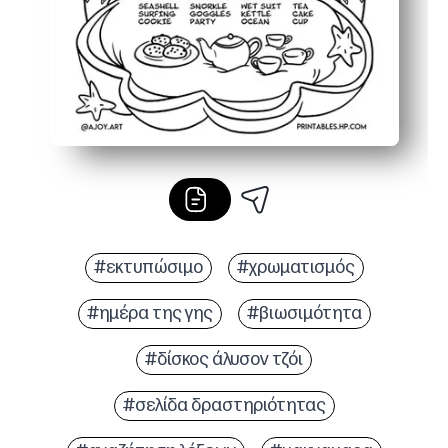
#εκτυπώσιμο
#χρωματισμός
#ημέρα της γης
#βιωσιμότητα
#δίσκος άλυσον τζόι
#σελίδα δραστηριότητας