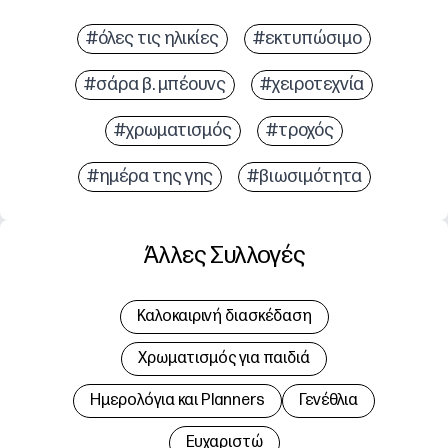
#όλες τις ηλικίες
#εκτυπώσιμο
#σάρα β. μπέουνς
#χειροτεχνία
#χρωματισμός
#τροχός
#ημέρα της γης
#βιωσιμότητα
Άλλες Συλλογές
Καλοκαιρινή διασκέδαση
Χρωματισμός για παιδιά
Hμερολόγια και Planners
Γενέθλια
Ευχαριστώ