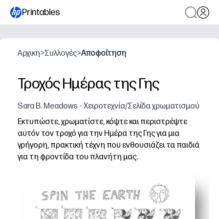
Printables
Αρχικη
>
Συλλογές
>
Αποφοίτηση
Τροχός Ημέρας της Γης
Sara B. Meadows - Χειροτεχνία/Σελίδα χρωματισμού
Εκτυπώστε, χρωματίστε, κόψτε και περιστρέψτε
αυτόν τον τροχό για την Ημέρα της Γης για μια
γρήγορη, πρακτική τέχνη που ενθουσιάζει τα παιδιά
για τη φροντίδα του πλανήτη μας.
Γιατί λειτουργεί:
Εκτύπωση και χρήση χωρίς προετοιμασία - σαφή πρότυπ
Συναρπαστικό και ηρεμιστικό - ο χρωματισμός και η ο
Χτίζει δεξιότητες - λεπτή κινητική κοπή, ακολουθώντ