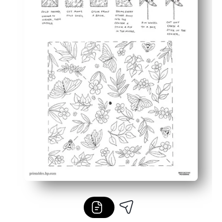
Ευέλικτη χρήση - ιδανικό για κέντρα, πρώτους τερματισ