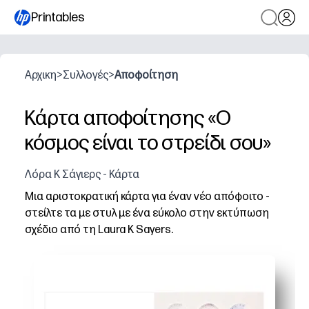
Printables
Αρχικη
>
Συλλογές
>
Αποφοίτηση
Κάρτα αποφοίτησης «Ο
κόσμος είναι το στρείδι σου»
Λόρα Κ Σάγιερς - Κάρτα
Μια αριστοκρατική κάρτα για έναν νέο απόφοιτο -
στείλτε τα με στυλ με ένα εύκολο στην εκτύπωση
σχέδιο από τη Laura K Sayers.
Γιατί λειτουργεί:
Είστε έτοιμοι μέσα σε λίγα λεπτά - απλά εκτυπώστε, κό
Μπορείτε να εξατομικεύσετε το εσωτερικό με το όνομα
Εντυπωσιακή εικονογράφηση από τη Laura K Sayers - 