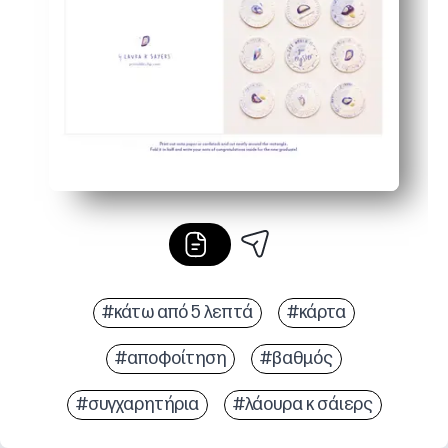
Ιδανικό για γονείς, δασκάλους και φίλους - έχετε μια 
#κάτω από 5 λεπτά
#κάρτα
#αποφοίτηση
#βαθμός
#συγχαρητήρια
#λάουρα κ σάιερς